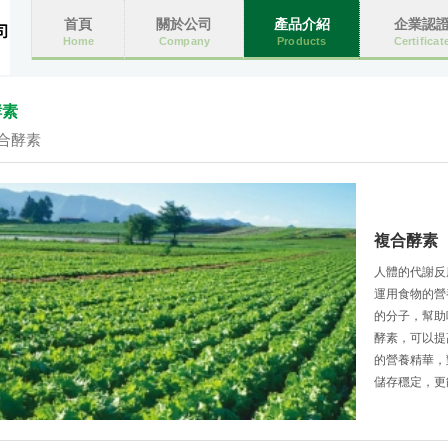
首頁
關於公司
產品介紹
企業認
Home
Company
Products
Certificat
酵素
合酵素
複合酵素
人體的代謝反
運用食物的營
的分子，幫助
酵素，可以提
的營養精華，
儲存穩定，更