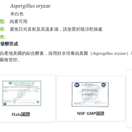
Aspergillus oryzae
名:
觀:
米白色
型:
純素可用
存:
避免日光直射及高溫多濕，請放置於陰涼乾燥處
色:
然發酵而成
自產地美國的綜合酵素，採用好水培養由真菌（
Aspergillus oryzae
）
嚴格管控。
NSF GMP認證
Hala認證