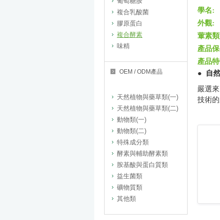
葡萄糖胺
學
複合乳酸菌
外
膠原蛋白
複合酵素
葷素類
味精
產品保
產品特
OEM / ODM產品
●
自
嚴選來
天然植物與藥草類(一)
技術的
天然植物與藥草類(二)
動物類(一)
動物類(二)
特殊成分類
酵素與輔助酵素類
胺基酸與蛋白質類
益生菌類
礦物質類
其他類