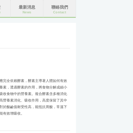
證
最新消息
聯絡我們
e
News
Contact
應完全依賴酵素，酵素主導著人體如何有效
養素，透過酵素的作用，將食物分解成細小
吸收食物中的營養素。複合酵素含多種消化
高營養素消化、吸收作用，高度保留了其中
對於酸鹼值耐受性高，能抵抗胃酸，常溫下
能有效增吸收。