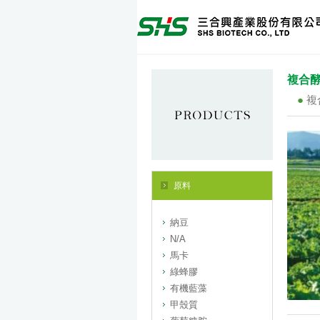
複合
複
原料
納豆
N/A
馬卡
綠蜂膠
有機藍藻
甲殼質